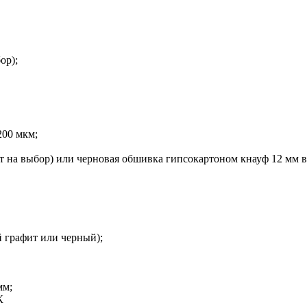
ор);
200 мкм;
ет на выбор) или черновая обшивка гипсокартоном кнауф 12 мм в 
 графит или черный);
мм;
К