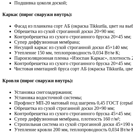
Подшивка цоколя доской;
Каркас (пирог снаружи внутрь):
Фасад из планкена сорт АБ (окраска Tikkurila, цвет на выб
Обрешетка из сухой строганной доски 20×90 мм;
Контробрешетка из сухого строганного бруска 20×45 мм;
Супер диффузионная мембрана;
Несущий каркас из сухой строганной доски 45×140 мм;
Утепление 150 мм, теплопроводность 0,034 Вт/м·К;
Пароизоляционная пленка «Изоспан Каркас», плотность 
Контробрешетка из сухого строганного бруска 20×45 мм;
Чистовая имитацией бруса сорт АБ (окраска Tikkurila, цв
Кровля (пирог снаружи внутрь):
Установка снегозадержания;
Установка водосточной системы;
Профлист МП-20 матовый под шагрень 0,45 ГОСТ (серый
Обрешетка из сухой строганной доски 20×90 мм;
Контробрешетка из сухого строганного бруска 45×45 мм;
Супер диффузионная мембрана, плотность 160 г/м²;
Стропильная система из сухой строганной доски 45×190 
Утепление кровли 200 мм, теплопроводность 0,034 Вт/м·